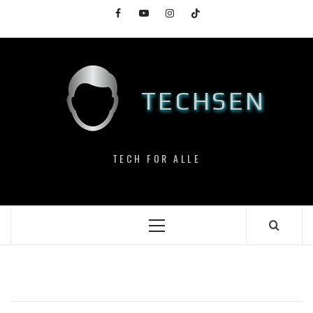
Skip
Facebook
YouTube
Instagram
TikTok
to
content
TECHSEN
TECH FOR ALLE
Primary
Menu