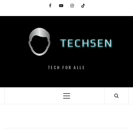
Skip
Facebook
YouTube
Instagram
TikTok
to
content
TECHSEN
TECH FOR ALLE
Primary
Menu