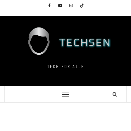
Skip
Facebook
YouTube
Instagram
TikTok
to
content
TECHSEN
TECH FOR ALLE
Primary
Menu