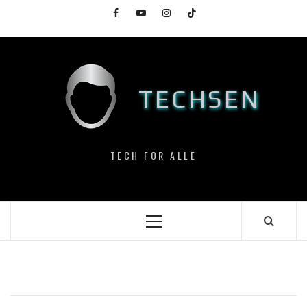
Skip
Facebook
YouTube
Instagram
TikTok
to
content
TECHSEN
TECH FOR ALLE
Primary
Menu