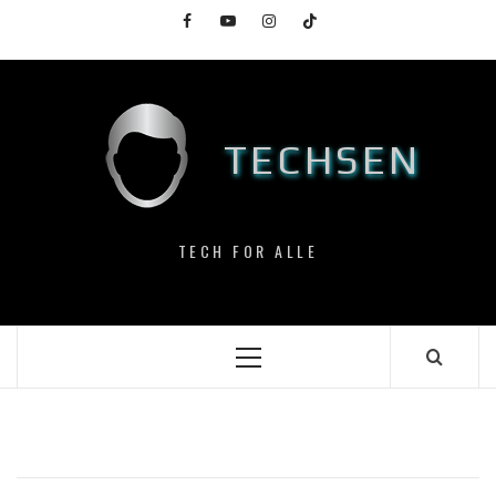
Skip
Facebook
YouTube
Instagram
TikTok
to
content
TECHSEN
TECH FOR ALLE
Primary
Menu