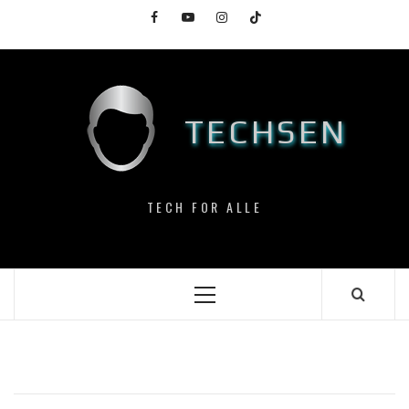
Skip
Facebook
YouTube
Instagram
TikTok
to
content
TECHSEN
TECH FOR ALLE
Primary
Menu