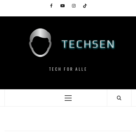
Skip
Facebook
YouTube
Instagram
TikTok
to
content
TECHSEN
TECH FOR ALLE
Primary
Menu