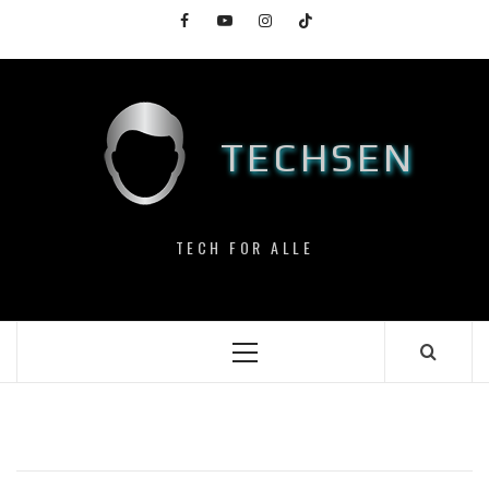
Skip
Facebook
YouTube
Instagram
TikTok
to
content
TECHSEN
TECH FOR ALLE
Primary
Menu