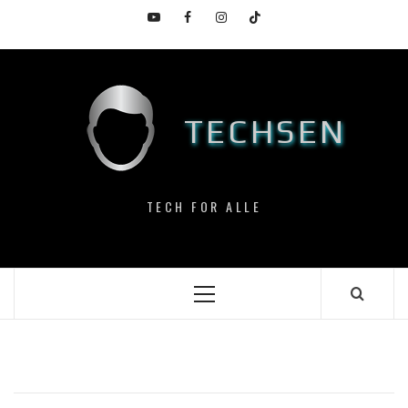
Skip
YouTube
Facebook
Instagram
TikTok
to
content
TECHSEN
TECH FOR ALLE
Primary
Menu