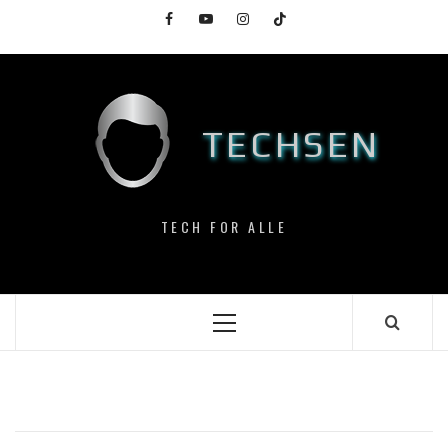
Skip
Facebook
YouTube
Instagram
TikTok
to
content
TECHSEN
TECH FOR ALLE
Primary
Menu