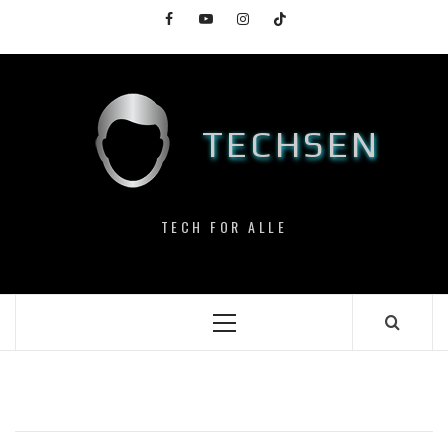
Skip
Facebook
YouTube
Instagram
TikTok
to
content
TECHSEN
TECH FOR ALLE
Primary
Menu