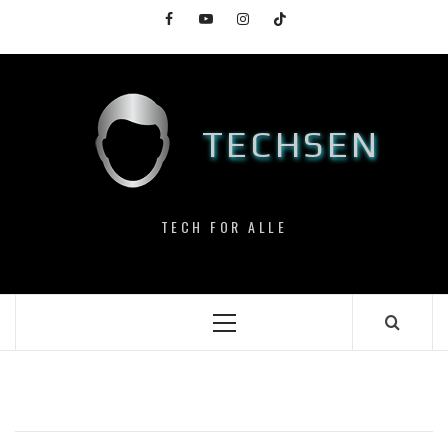
Skip
Facebook
YouTube
Instagram
TikTok
to
content
TECHSEN
TECH FOR ALLE
Primary
Menu