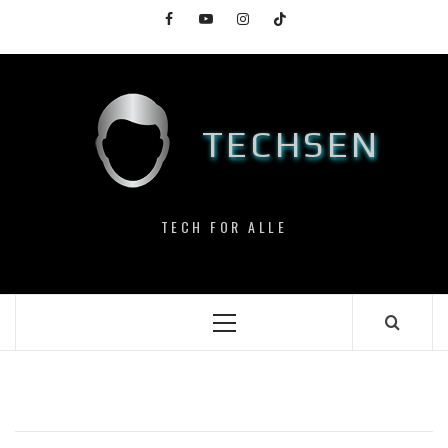
Skip
Facebook
YouTube
Instagram
TikTok
to
content
TECHSEN
TECH FOR ALLE
Primary
Menu