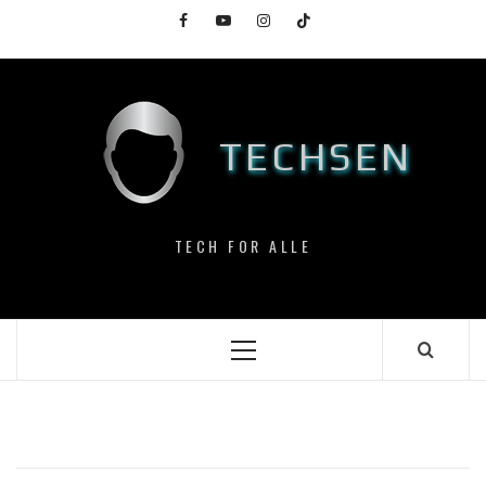
Skip
Facebook
YouTube
Instagram
TikTok
to
content
TECHSEN
TECH FOR ALLE
Primary
Menu