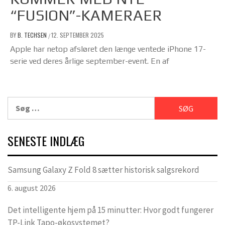
“FUSION”-KAMERAER
BY
B. TECHSEN
12. SEPTEMBER 2025
/
Apple har netop afsløret den længe ventede iPhone 17-
serie ved deres årlige september-event. En af
Søg
efter:
SENESTE INDLÆG
Samsung Galaxy Z Fold 8 sætter historisk salgsrekord
6. august 2026
Det intelligente hjem på 15 minutter: Hvor godt fungerer
TP-Link Tapo-økosystemet?