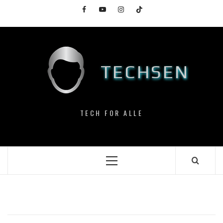
Skip
Facebook
YouTube
Instagram
TikTok
to
content
TECHSEN
TECH FOR ALLE
Primary
Menu