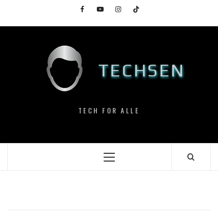
Skip
Facebook
YouTube
Instagram
TikTok
to
content
TECHSEN
TECH FOR ALLE
Primary
Menu