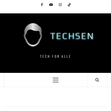
Skip
Facebook
YouTube
Instagram
TikTok
to
content
TECHSEN
TECH FOR ALLE
Primary
Menu