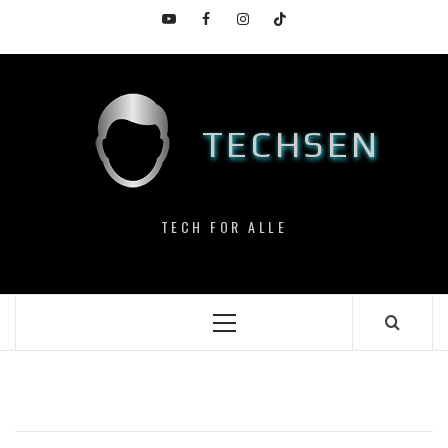
Skip
YouTube
Facebook
Instagram
TikTok
to
content
TECHSEN
TECH FOR ALLE
Primary
Menu