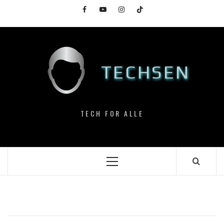
Skip
Facebook
YouTube
Instagram
TikTok
to
content
TECHSEN
TECH FOR ALLE
Primary
Menu