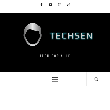
Skip
Facebook
YouTube
Instagram
TikTok
to
content
TECHSEN
TECH FOR ALLE
Primary
Menu