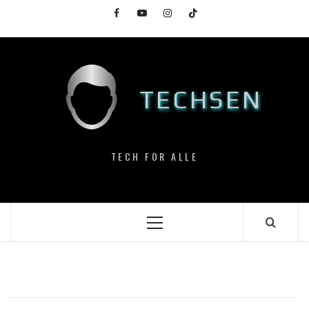
Skip
Facebook
YouTube
Instagram
TikTok
to
content
TECHSEN
TECH FOR ALLE
Primary
Menu