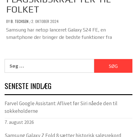
FOLKET
BY
B. TECHSEN
2. OKTOBER 2024
/
Samsung har netop lanceret Galaxy S24 FE, en
smartphone der bringer de bedste funktioner fra
Søg
efter:
SENESTE INDLÆG
Farvel Google Assistant: Aflivet før Siri nåede den til
sokkeholderne
7. august 2026
Samsung Galaxy Z Fold 8 sætter historisk salgsrekord