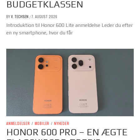
BUDGETKLASSEN
BY
V. TECHSEN
7. AUGUST 2026
/
Introduktion til Honor 600 Lite anmeldelse Leder du efter
en ny smartphone, hvor du får
ANMELDELSER
/
MOBILER
/
NYHEDER
HONOR 600 PRO – EN ÆGTE