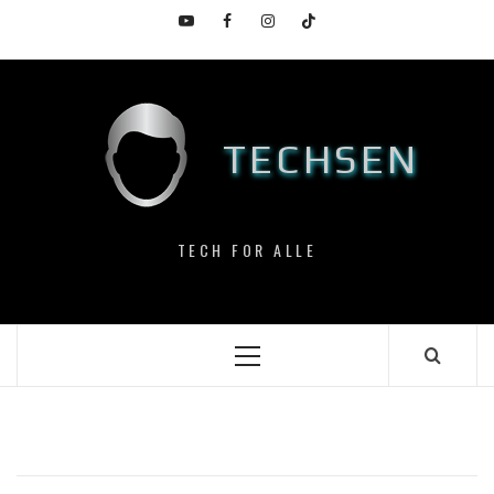
Skip
YouTube
Facebook
Instagram
TikTok
to
content
TECHSEN
TECH FOR ALLE
Primary
Menu