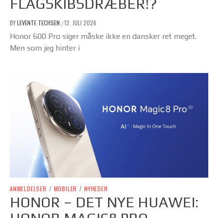
FLAGSKIBSDRÆBER!?
BY
LEVENTE TECHSEN
12. JULI 2026
/
Honor 600 Pro siger måske ikke en dansker ret meget.
Men som jeg hinter i
ANMELDELSER
/
MOBILER
/
NYHEDER
HONOR – DET NYE HUAWEI: