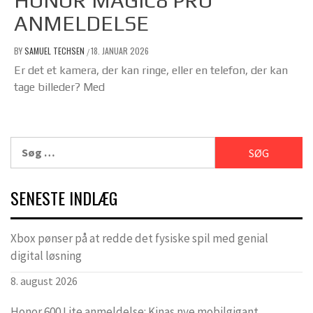
HONOR MAGIC8 PRO
ANMELDELSE
BY
SAMUEL TECHSEN
18. JANUAR 2026
/
Er det et kamera, der kan ringe, eller en telefon, der kan
tage billeder? Med
Søg
efter:
SENESTE INDLÆG
Xbox pønser på at redde det fysiske spil med genial
digital løsning
8. august 2026
Honor 600 Lite anmeldelse: Kinas nye mobilgigant