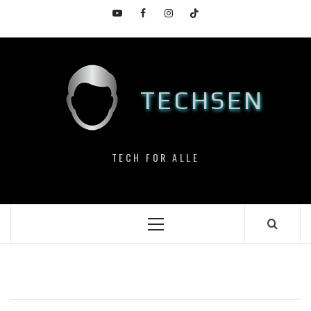
Skip
YouTube
Facebook
Instagram
TikTok
to
content
TECHSEN
TECH FOR ALLE
Primary
Menu