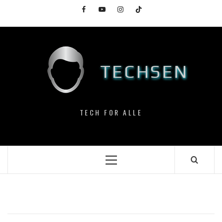
Skip
Facebook
YouTube
Instagram
TikTok
to
content
TECHSEN
TECH FOR ALLE
Primary
Menu