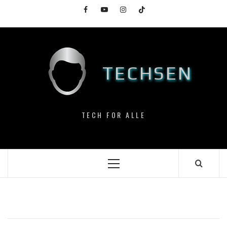
Skip
Facebook
YouTube
Instagram
TikTok
to
content
TECHSEN
TECH FOR ALLE
Primary
Menu