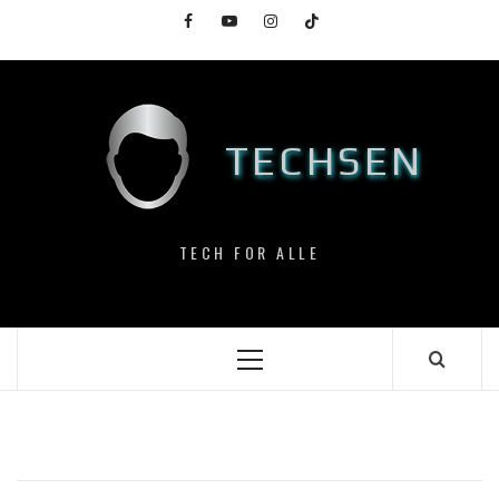
Skip
Facebook
YouTube
Instagram
TikTok
to
content
TECHSEN
TECH FOR ALLE
Primary
Menu