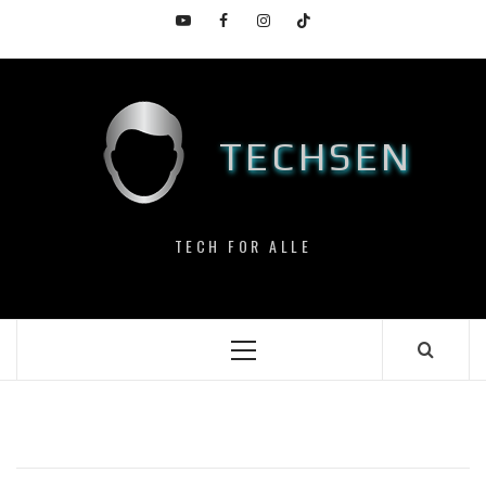
Skip
YouTube
Facebook
Instagram
TikTok
to
content
TECHSEN
TECH FOR ALLE
Primary
Menu