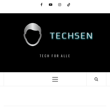
Skip
Facebook
YouTube
Instagram
TikTok
to
content
TECHSEN
TECH FOR ALLE
Primary
Menu