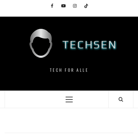
Skip
Facebook
YouTube
Instagram
TikTok
to
content
TECHSEN
TECH FOR ALLE
Primary
Menu