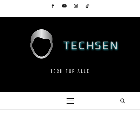
Skip
Facebook
YouTube
Instagram
TikTok
to
content
TECHSEN
TECH FOR ALLE
Primary
Menu