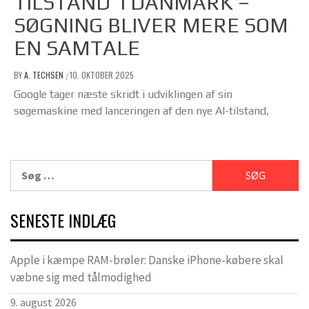
TILSTAND’ I DANMARK –
SØGNING BLIVER MERE SOM
EN SAMTALE
BY
A. TECHSEN
10. OKTOBER 2025
/
Google tager næste skridt i udviklingen af sin
søgemaskine med lanceringen af den nye AI-tilstand,
Søg
efter:
SENESTE INDLÆG
Apple i kæmpe RAM-brøler: Danske iPhone-købere skal
væbne sig med tålmodighed
9. august 2026