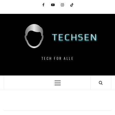
Skip
Facebook
YouTube
Instagram
TikTok
to
content
TECHSEN
TECH FOR ALLE
Primary
Menu