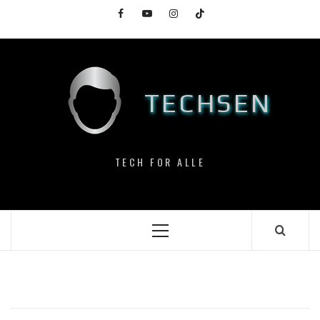
Skip
Facebook
YouTube
Instagram
TikTok
to
content
TECHSEN
TECH FOR ALLE
Primary
Menu