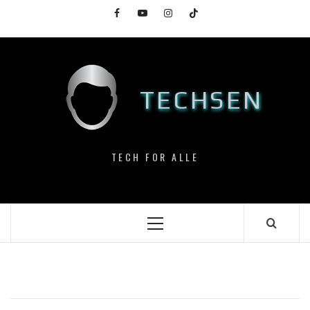
Skip
Facebook
YouTube
Instagram
TikTok
to
content
TECHSEN
TECH FOR ALLE
Primary
Menu