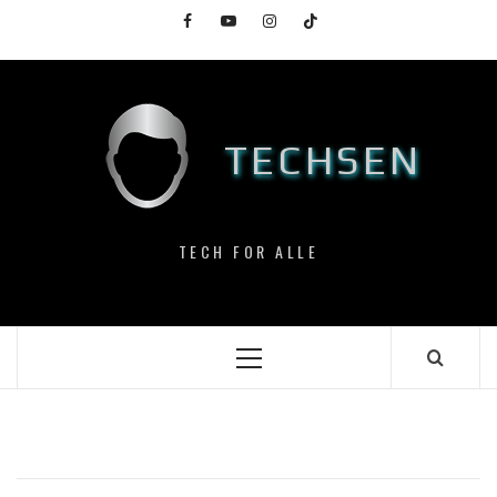
Skip
Facebook
YouTube
Instagram
TikTok
to
content
TECHSEN
TECH FOR ALLE
Primary
Menu