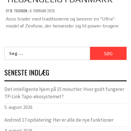
BY
B. TECHSEN
8. FEBRUAR 2025
/
Asus bryder med traditionerne og lancerer en “Ultra”-
model af Zenfone, der henvender sig til power-brugere
Søg
efter:
SENESTE INDLÆG
Det intelligente hjem på 15 minutter: Hvor godt fungerer
TP-Link Tapo-økosystemet?
5. august 2026
Android 17 opdatering: Her er alle de nye funktioner
4. august 2026