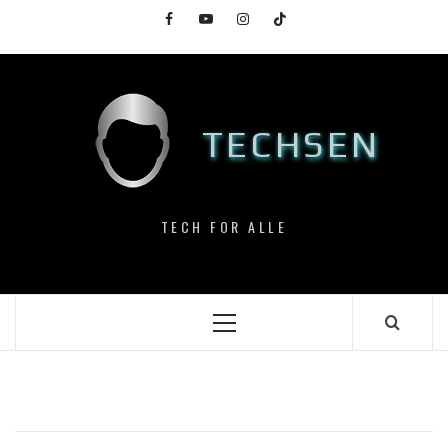
Skip
Facebook
YouTube
Instagram
TikTok
to
content
TECHSEN
TECH FOR ALLE
Primary
Menu