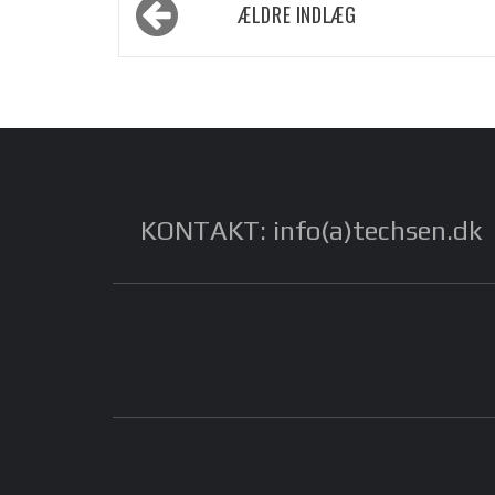
Navigation
ÆLDRE INDLÆG
til
indlæg
KONTAKT: info(a)techsen.dk