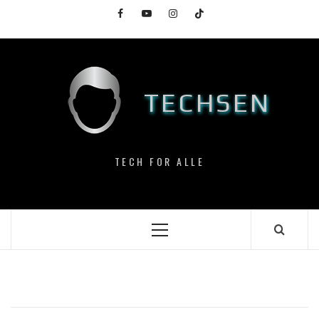
Skip
Facebook
YouTube
Instagram
TikTok
to
content
TECHSEN
TECH FOR ALLE
Primary
Menu