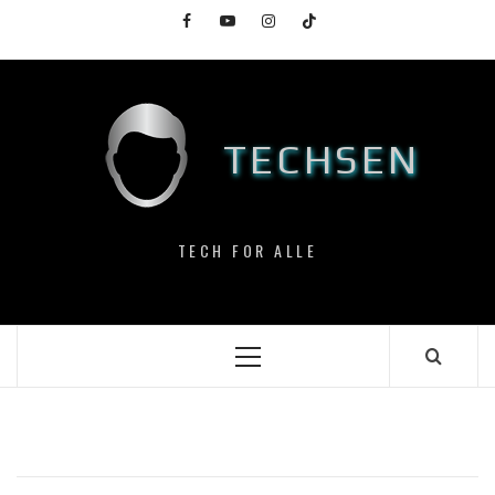
Skip
Facebook
YouTube
Instagram
TikTok
to
content
TECHSEN
TECH FOR ALLE
Primary
Menu