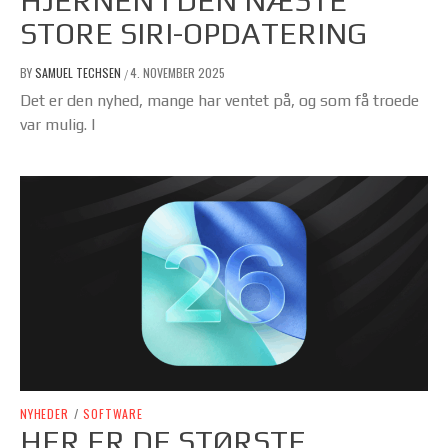
HJERNEN I DEN NÆSTE
STORE SIRI-OPDATERING
BY
SAMUEL TECHSEN
4. NOVEMBER 2025
/
Det er den nyhed, mange har ventet på, og som få troede
var mulig. I
NYHEDER
/
SOFTWARE
HER ER DE STØRSTE