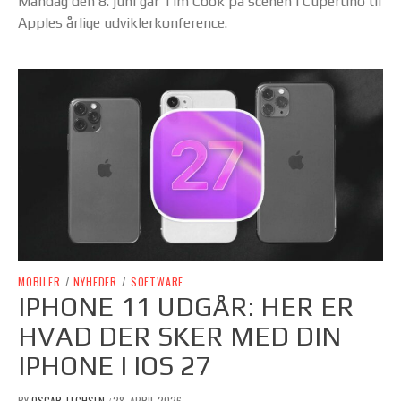
Mandag den 8. juni går Tim Cook på scenen i Cupertino til
Apples årlige udviklerkonference.
MOBILER
/
NYHEDER
/
SOFTWARE
IPHONE 11 UDGÅR: HER ER
HVAD DER SKER MED DIN
IPHONE I IOS 27
BY
OSCAR TECHSEN
28. APRIL 2026