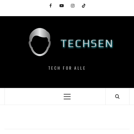
Skip
Facebook
YouTube
Instagram
TikTok
to
content
TECHSEN
TECH FOR ALLE
Primary
Menu