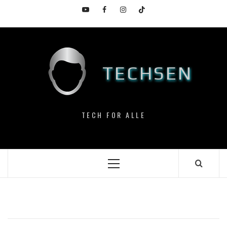
Skip
YouTube
Facebook
Instagram
TikTok
to
content
TECHSEN
TECH FOR ALLE
Primary
Menu