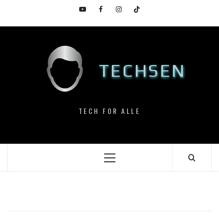
Skip
YouTube
Facebook
Instagram
TikTok
to
content
TECHSEN
TECH FOR ALLE
Primary
Menu