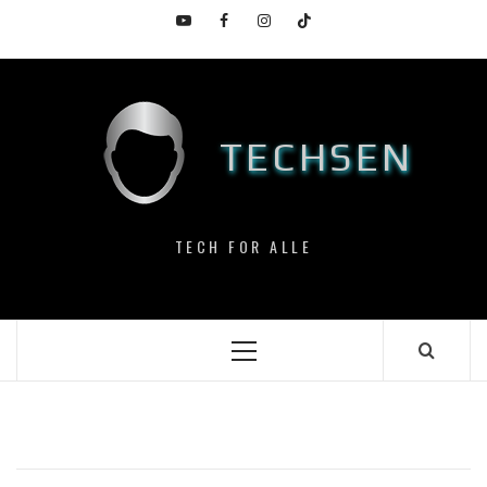
Skip
YouTube
Facebook
Instagram
TikTok
to
content
TECHSEN
TECH FOR ALLE
Primary
Menu