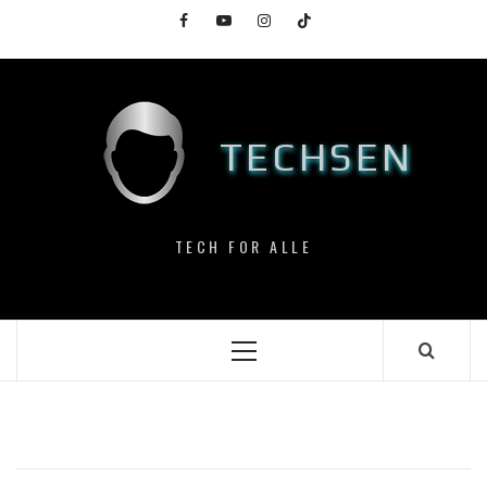
Skip
Facebook
YouTube
Instagram
TikTok
to
content
TECHSEN
TECH FOR ALLE
Primary
Menu