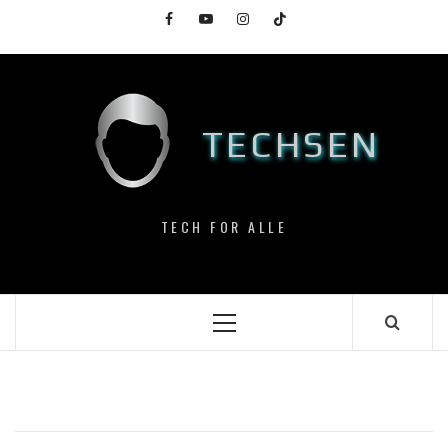
Skip
Facebook
YouTube
Instagram
TikTok
to
content
TECHSEN
TECH FOR ALLE
Primary
Menu