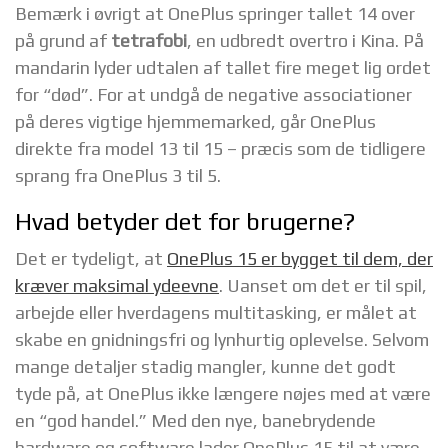
Bemærk i øvrigt at OnePlus springer tallet 14 over
på grund af
tetrafobi
, en udbredt overtro i Kina. På
mandarin lyder udtalen af tallet fire meget lig ordet
for “død”. For at undgå de negative associationer
på deres vigtige hjemmemarked, går OnePlus
direkte fra model 13 til 15 – præcis som de tidligere
sprang fra OnePlus 3 til 5.
Hvad betyder det for brugerne?
Det er tydeligt, at
OnePlus 15 er bygget til dem, der
kræver maksimal ydeevne
. Uanset om det er til spil,
arbejde eller hverdagens multitasking, er målet at
skabe en gnidningsfri og lynhurtig oplevelse. Selvom
mange detaljer stadig mangler, kunne det godt
tyde på, at OnePlus ikke længere nøjes med at være
en “god handel.” Med den nye, banebrydende
hardware og software lader OnePlus 15 til at være