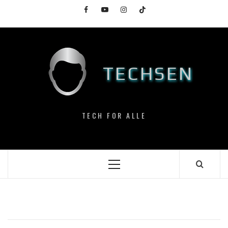
Skip
Facebook
YouTube
Instagram
TikTok
to
content
TECHSEN
TECH FOR ALLE
Primary
Menu