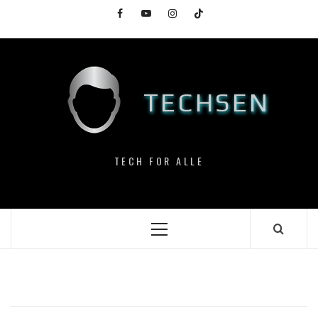
Skip
Facebook
YouTube
Instagram
TikTok
to
content
TECHSEN
TECH FOR ALLE
Primary
Menu