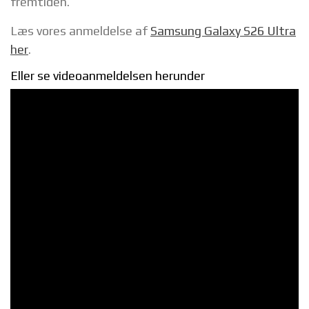
fremtiden.
Læs vores anmeldelse af
Samsung Galaxy S26 Ultra
her
.
Eller se videoanmeldelsen herunder