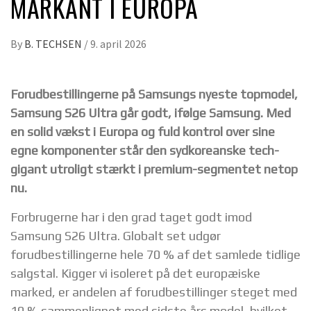
MARKANT I EUROPA
By
B. TECHSEN
/
9. april 2026
Forudbestillingerne på Samsungs nyeste topmodel,
Samsung S26 Ultra går godt, ifølge Samsung. Med
en solid vækst i Europa og fuld kontrol over sine
egne komponenter står den sydkoreanske tech-
gigant utroligt stærkt i premium-segmentet netop
nu.
Forbrugerne har i den grad taget godt imod
Samsung S26 Ultra. Globalt set udgør
forudbestillingerne hele 70 % af det samlede tidlige
salgstal. Kigger vi isoleret på det europæiske
marked, er andelen af forudbestillinger steget med
10 % sammenlignet med sidste års model, hvilket