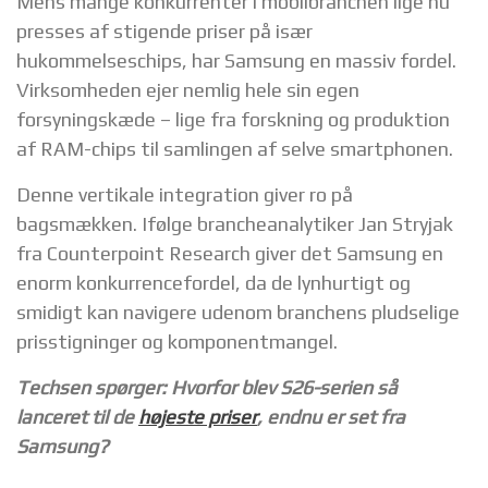
Mens mange konkurrenter i mobilbranchen lige nu
presses af stigende priser på især
hukommelseschips, har Samsung en massiv fordel.
Virksomheden ejer nemlig hele sin egen
forsyningskæde – lige fra forskning og produktion
af RAM-chips til samlingen af selve smartphonen.
Denne vertikale integration giver ro på
bagsmækken. Ifølge brancheanalytiker Jan Stryjak
fra Counterpoint Research giver det Samsung en
enorm konkurrencefordel, da de lynhurtigt og
smidigt kan navigere udenom branchens pludselige
prisstigninger og komponentmangel.
Techsen spørger: Hvorfor blev S26-serien så
lanceret til de
højeste priser
, endnu er set fra
Samsung?