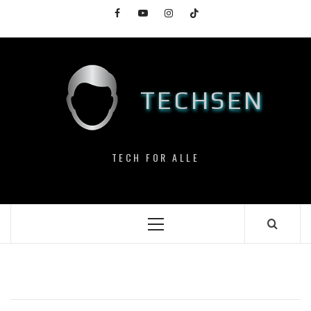
Skip
Facebook
YouTube
Instagram
TikTok
to
content
TECHSEN
TECH FOR ALLE
Primary
Menu