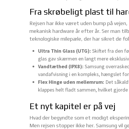
Fra skrøbeligt plast til h
Rejsen har ikke været uden bump på vejen
mekanisk hardware år efter år. Ser man tilb
teknologiske milepæle, der har sikret de fo
Ultra Thin Glass (UTG):
Skiftet fra den f
glas gav skærmen en langt mere eksklusiv
Vandtæthed (IPX8):
Samsung overraskede a
vandafvisning i en kompleks, hængslet fo
Flex Hinge uden mellemrum:
Det såkal
klappes helt fladt sammen, hvilket gjord
Et nyt kapitel er på vej
Hvad der begyndte som et modigt eksperime
Men rejsen stopper ikke her. Samsung vil gø