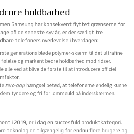
ardcore holdbarhed
, men Samsung har konsekvent flyttet grænserne for
age på de seneste syv år, er der særligt tre
ldbare telefoners overlevelse i hverdagen:
ørste generations bløde polymer-skærm til det ultrafine
 følelse og markant bedre holdbarhed mod ridser.
lle ved at blive de første til at introducere officiel
rmfaktor.
dte
zero-gap
hængsel betød, at telefonerne endelig kunne
e dem tyndere og fri for lommeuld på inderskærmen.
nt i 2019, er i dag en succesfuld produktkategori.
re teknologien tilgængelig for endnu flere brugere og