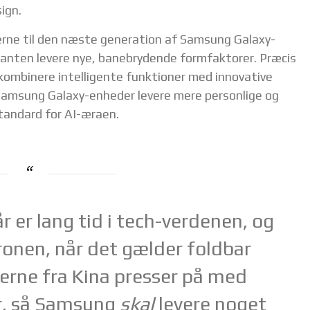
ign.
erne til den næste generation af Samsung Galaxy-
iganten levere nye, banebrydende formfaktorer. Præcis
 kombinere intelligente funktioner med innovative
Samsung Galaxy-enheder levere mere personlige og
tandard for AI-æraen.
r er lang tid i tech-verdenen, og
ronen, når det gælder foldbar
erne fra Kina presser på med
r, så Samsung
skal
levere noget