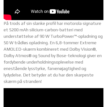
På trods af sin slanke profil har motorola signature
et 5200 mAh silicium-carbon-batteri med
understøttelse af 90 W TurboPower™-opladning og
50 W trådløs opladning. En 6,8-tommer Extreme
AMOLED-skærm kombineret med Dolby Vision®,
Dolby Atmos® og Sound by Bose-teknologi giver en
fordybende underholdningsoplevelse med
enestående lysstyrke, farvenøjagtighed og
lydydelse. Det betyder at du har den skarpeste
skærm på stranden!