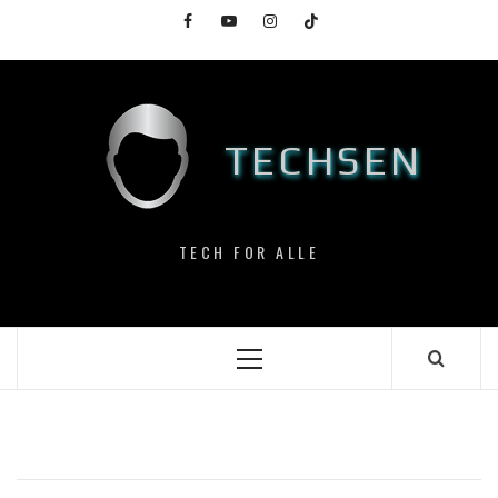
Skip
Facebook
YouTube
Instagram
TikTok
to
content
TECHSEN
TECH FOR ALLE
Primary
Menu